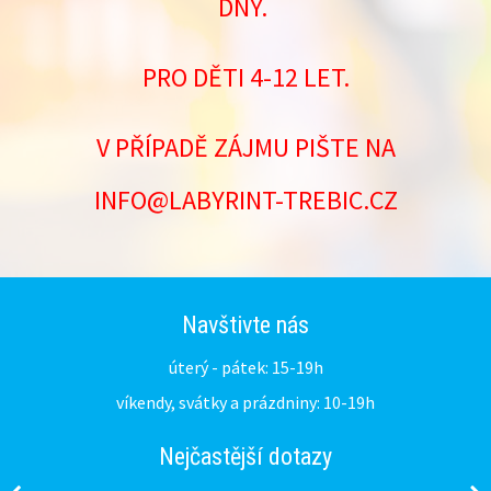
DNY.
PRO DĚTI 4-12 LET.
V PŘÍPADĚ ZÁJMU PIŠTE NA
INFO@LABYRINT-TREBIC.CZ
Navštivte nás
úterý - pátek: 15-19h
víkendy, svátky a prázdniny: 10-19h
Nejčastější dotazy